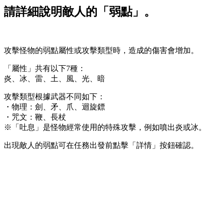
請詳細說明敵人的「弱點」。
攻擊怪物的弱點屬性或攻擊類型時，造成的傷害會增加。
「屬性」共有以下7種：
炎、冰、雷、土、風、光、暗
攻擊類型根據武器不同如下：
・物理：劍、矛、爪、迴旋鏢
・咒文：鞭、長杖
※「吐息」是怪物經常使用的特殊攻擊，例如噴出炎或冰。
出現敵人的弱點可在任務出發前點擊「詳情」按鈕確認。