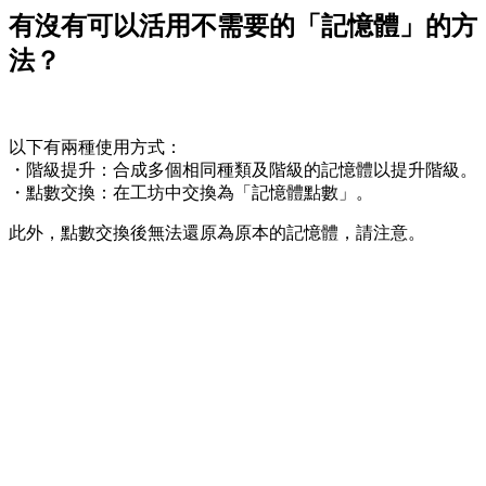
有沒有可以活用不需要的「記憶體」的方
法？
以下有兩種使用方式：
・階級提升：合成多個相同種類及階級的記憶體以提升階級。
・點數交換：在工坊中交換為「記憶體點數」。
此外，點數交換後無法還原為原本的記憶體，請注意。