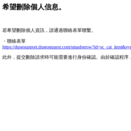
希望刪除個人信息。
若希望刪除個人資訊，請通過聯絡表單聯繫。
・聯絡表單
https://dqsgsupport.dragonquest.com/smashgrow?id=sc_cat_item&s
此外，提交刪除請求時可能需要進行身份確認。由於確認程序