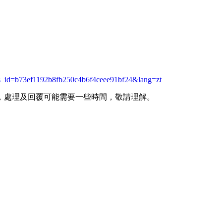
ys_id=b73ef1192b8fb250c4b6f4ceee91bf24&lang=zt
，處理及回覆可能需要一些時間，敬請理解。