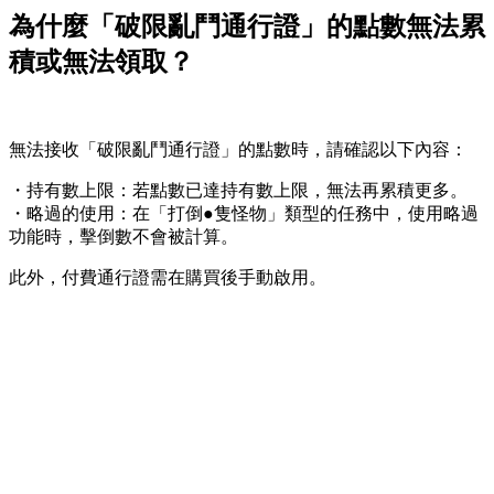
為什麼「破限亂鬥通行證」的點數無法累
積或無法領取？
無法接收「破限亂鬥通行證」的點數時，請確認以下內容：
・持有數上限：若點數已達持有數上限，無法再累積更多。
・略過的使用：在「打倒●隻怪物」類型的任務中，使用略過
功能時，擊倒數不會被計算。
此外，付費通行證需在購買後手動啟用。