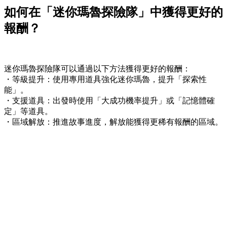
如何在「迷你瑪魯探險隊」中獲得更好的
報酬？
迷你瑪魯探險隊可以通過以下方法獲得更好的報酬：
・等級提升：使用專用道具強化迷你瑪魯，提升「探索性
能」。
・支援道具：出發時使用「大成功機率提升」或「記憶體確
定」等道具。
・區域解放：推進故事進度，解放能獲得更稀有報酬的區域。