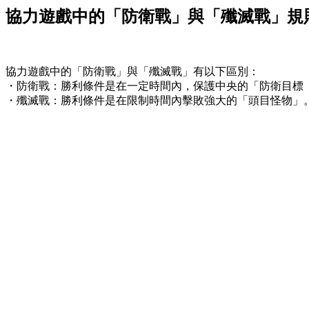
協力遊戲中的「防衛戰」與「殲滅戰」規
協力遊戲中的「防衛戰」與「殲滅戰」有以下區別：
・防衛戰：勝利條件是在一定時間內，保護中央的「防衛目標
・殲滅戰：勝利條件是在限制時間內擊敗強大的「頭目怪物」