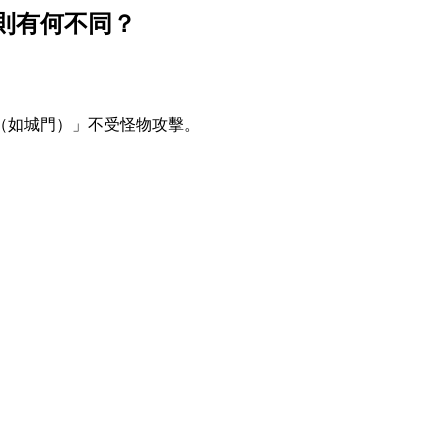
則有何不同？
（如城門）」不受怪物攻擊。
。