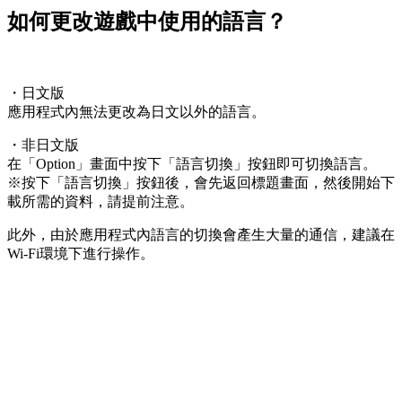
如何更改遊戲中使用的語言？
・日文版
應用程式內無法更改為日文以外的語言。
・非日文版
在「Option」畫面中按下「語言切換」按鈕即可切換語言。
※按下「語言切換」按鈕後，會先返回標題畫面，然後開始下
載所需的資料，請提前注意。
此外，由於應用程式內語言的切換會產生大量的通信，建議在
Wi-Fi環境下進行操作。